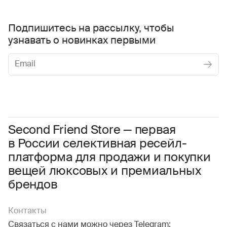
Подпишитесь на рассылку, чтобы
узнавать о новинках первыми
Женское
Мужское
Даю
согласие на обработку персональных данных
Соглашаюсь с условиями
Пользовательского соглашения
Second Friend Store — первая
в России селективная ресейл-
Даю
согласие на получение рекламной информации.
платформа для продажи и покупки
вещей люксовых и премиальных
брендов
Контакты
Связаться с нами можно через Telegram: