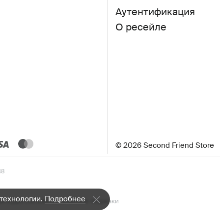
Аутентификация
О ресейле
© 2026 Second Friend Store
48
 технологии.
Подробнее
а»
Худи
Платья
Классические пиджаки