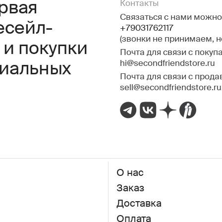
ервая
Контакты
Связаться с нами можно 
есейл-
+79031762117
(звонки не принимаем, 
 и покупки
Почта для связи с покуп
hi@secondfriendstore.ru
миальных
Почта для связи с прода
sell@secondfriendstore.ru
О нас
Заказ
Доставка
Оплата