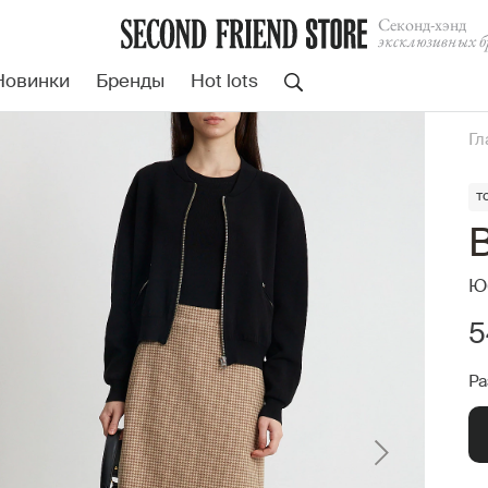
Cеконд-хэнд
эксклюзивных б
Новинки
Бренды
Hot lots
Гл
т
B
Юб
5
Ра