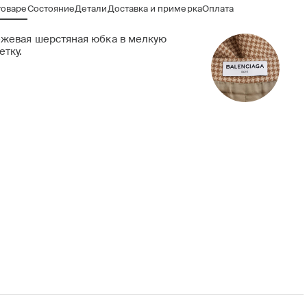
товаре
Состояние
Детали
Доставка и примерка
Оплата
жевая шерстяная юбка в мелкую
етку.