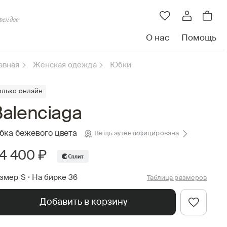
рендов
О нас
Помощь
авная
Женская одежда
Юбки
олько онлайн
alenciaga
ка бежевого цвета
Вещь аутентифицирована
4 400 ₽
змер S
•
На бирке 36
Таблица размеров
Добавить в корзину