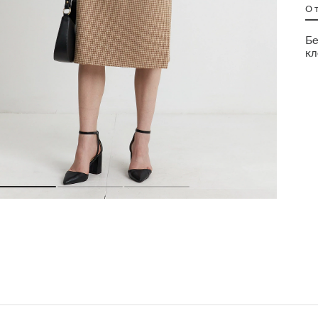
О 
Бе
кл