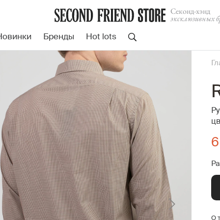
Cеконд-хэнд
эксклюзивных б
Новинки
Бренды
Hot lots
Гл
R
Ру
цв
6
Ра
О 