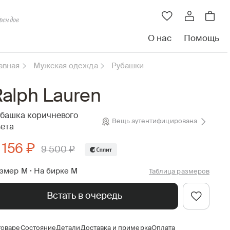
рендов
О нас
Помощь
авная
Мужская одежда
Рубашки
alph Lauren
башка коричневого
Вещь аутентифицирована
ета
 156 ₽
9 500 ₽
змер M
•
На бирке M
Таблица размеров
Встать в очередь
товаре
Состояние
Детали
Доставка и примерка
Оплата