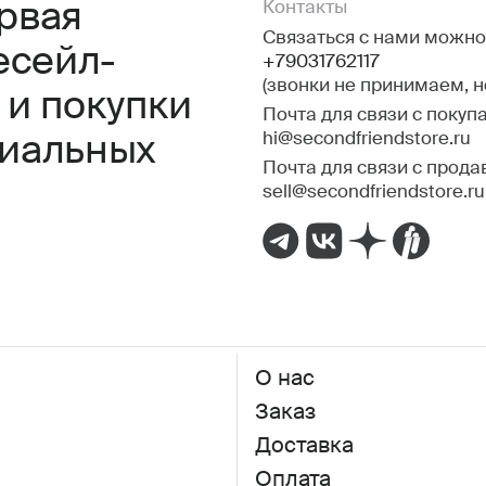
ервая
Контакты
Связаться с нами можно 
есейл-
+79031762117
(звонки не принимаем, 
 и покупки
Почта для связи с покуп
hi@secondfriendstore.ru
миальных
Почта для связи с прода
sell@secondfriendstore.ru
О нас
Заказ
Доставка
Оплата