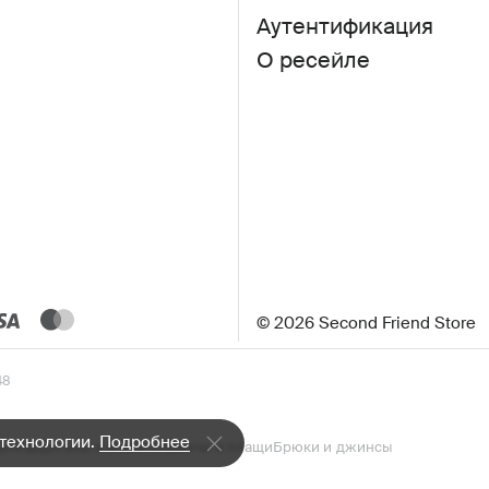
Аутентификация
О ресейле
© 2026 Second Friend Store
48
 технологии.
Подробнее
а»
Кардиганы и жилеты
Тренчи и плащи
Брюки и джинсы