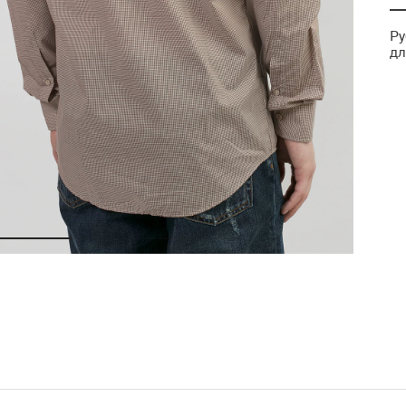
Ру
дл