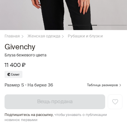
Главная
Женская одежда
Рубашки и блузки
Givenchy
Блуза бежевого цвета
11 400 ₽
Размер S
•
На бирке 36
Таблица размеров
Вещь продана
Подпишитесь на рассылку
, чтобы узнавать о публикации
новинок первыми