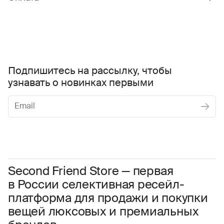
Подпишитесь на рассылку, чтобы
узнавать о новинках первыми
Женское
Мужское
Даю
согласие на обработку персональных данных
Соглашаюсь с условиями
Пользовательского соглашения
Second Friend Store — первая
в России селективная ресейл-
Даю
согласие на получение рекламной информации.
платформа для продажи и покупки
вещей люксовых и премиальных