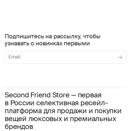
Подпишитесь на рассылку, чтобы
узнавать о новинках первыми
Женское
Мужское
Даю
согласие на обработку персональных данных
Соглашаюсь с условиями
Пользовательского соглашения
Second Friend Store — первая
в России селективная ресейл-
Даю
согласие на получение рекламной информации.
платформа для продажи и покупки
вещей люксовых и премиальных
брендов