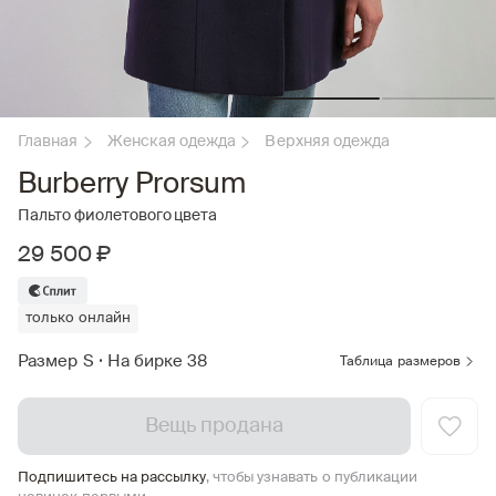
Главная
Женская одежда
Верхняя одежда
Burberry Prorsum
Пальто фиолетового цвета
29 500 ₽
только онлайн
Размер S
•
На бирке 38
Таблица размеров
Вещь продана
Подпишитесь на рассылку
, чтобы узнавать о публикации