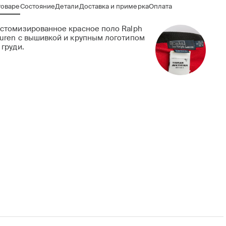
товаре
Состояние
Детали
Доставка и примерка
Оплата
стомизированное красное поло Ralph
uren с вышивкой и крупным логотипом
 груди.