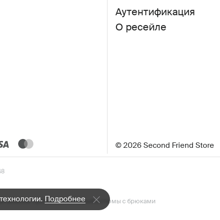
Аутентификация
О ресейле
© 2026 Second Friend Store
48
 технологии.
Подробнее
а»
Зимние пуховики
Бомберы
Костюмы с брюками