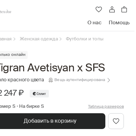
рендов
О нас
Помощь
авная
Женская одежда
Футболки и топы
олько онлайн
igran Avetisyan x SFS
ло красного цвета
Вещь аутентифицирована
2 247 ₽
змер S
•
На бирке S
Таблица размеров
Добавить в корзину