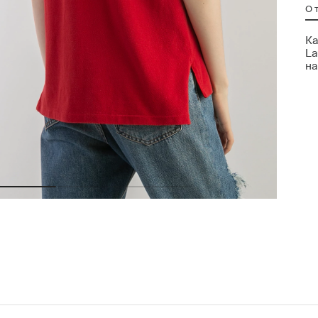
О 
Ка
La
на