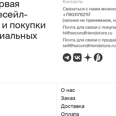
ервая
Контакты
Связаться с нами можно 
есейл-
+79031762117
(звонки не принимаем, 
 и покупки
Почта для связи с покуп
hi@secondfriendstore.ru
миальных
Почта для связи с прода
sell@secondfriendstore.ru
О нас
Заказ
Доставка
Оплата