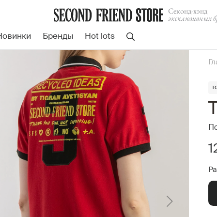
Cеконд-хэнд
эксклюзивных б
Новинки
Бренды
Hot lots
Гл
т
T
По
1
Ра