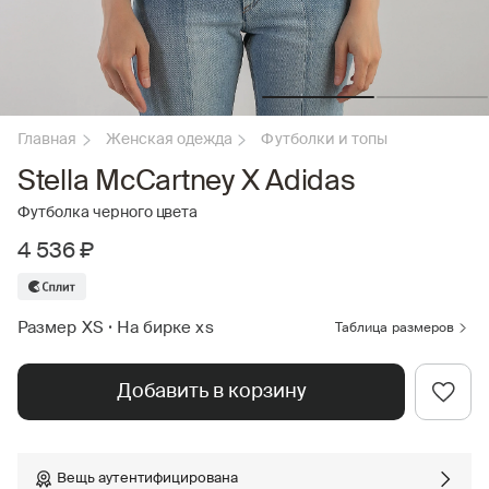
Главная
Женская одежда
Футболки и топы
Stella McCartney X Adidas
Футболка черного цвета
4 536 ₽
Размер XS
•
На бирке xs
Таблица размеров
Добавить в корзину
Вещь аутентифицирована