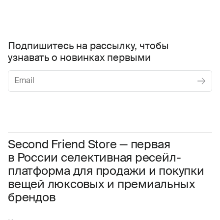
Подпишитесь на рассылку, чтобы
узнавать о новинках первыми
Женское
Мужское
Даю
согласие на обработку персональных данных
Соглашаюсь с условиями
Пользовательского соглашения
Second Friend Store — первая
в России селективная ресейл-
Даю
согласие на получение рекламной информации.
платформа для продажи и покупки
вещей люксовых и премиальных
брендов