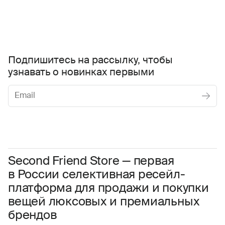
Подпишитесь на рассылку, чтобы
узнавать о новинках первыми
Женское
Мужское
Даю
согласие на обработку персональных данных
Соглашаюсь с условиями
Пользовательского соглашения
Second Friend Store — первая
в России селективная ресейл-
Даю
согласие на получение рекламной информации.
платформа для продажи и покупки
вещей люксовых и премиальных
брендов