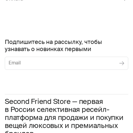
Подпишитесь на рассылку, чтобы
узнавать о новинках первыми
Женское
Мужское
Даю
согласие на обработку персональных данных
Соглашаюсь с условиями
Пользовательского соглашения
Second Friend Store — первая
в России селективная ресейл-
Даю
согласие на получение рекламной информации.
платформа для продажи и покупки
вещей люксовых и премиальных