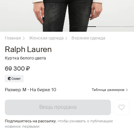
Главная
Женская одежда
Верхняя одежда
Ralph Lauren
Куртка белого цвета
69 300 ₽
Размер M
•
На бирке 10
Таблица размеров
Вещь продана
Подпишитесь на рассылку
, чтобы узнавать о публикации
новинок первыми