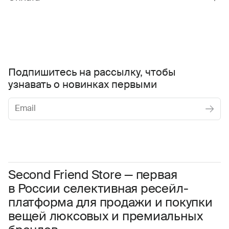
Подпишитесь на рассылку, чтобы
узнавать о новинках первыми
Женское
Мужское
Даю
согласие на обработку персональных данных
Соглашаюсь с условиями
Пользовательского соглашения
Second Friend Store — первая
в России селективная ресейл-
Даю
согласие на получение рекламной информации.
платформа для продажи и покупки
вещей люксовых и премиальных