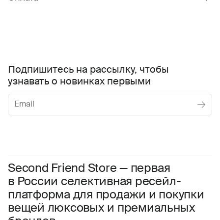
Подпишитесь на рассылку, чтобы
узнавать о новинках первыми
Женское
Мужское
Даю
согласие на обработку персональных данных
Соглашаюсь с условиями
Пользовательского соглашения
Second Friend Store — первая
в России селективная ресейл-
Даю
согласие на получение рекламной информации.
платформа для продажи и покупки
вещей люксовых и премиальных