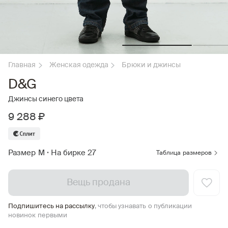
Главная
Женская одежда
Брюки и джинсы
D&G
Джинсы синего цвета
9 288 ₽
Размер M
•
На бирке 27
Таблица размеров
Вещь продана
Подпишитесь на рассылку
, чтобы узнавать о публикации
новинок первыми