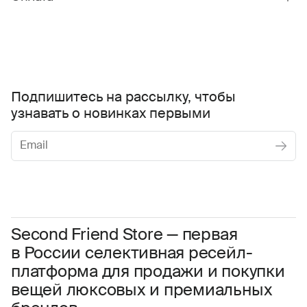
Подпишитесь на рассылку, чтобы
узнавать о новинках первыми
Женское
Мужское
Даю
согласие на обработку персональных данных
Соглашаюсь с условиями
Пользовательского соглашения
Second Friend Store — первая
в России селективная ресейл-
Даю
согласие на получение рекламной информации.
платформа для продажи и покупки
вещей люксовых и премиальных