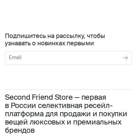
Подпишитесь на рассылку, чтобы
узнавать о новинках первыми
Женское
Мужское
Даю
согласие на обработку персональных данных
Соглашаюсь с условиями
Пользовательского соглашения
Second Friend Store — первая
в России селективная ресейл-
Даю
согласие на получение рекламной информации.
платформа для продажи и покупки
вещей люксовых и премиальных
брендов