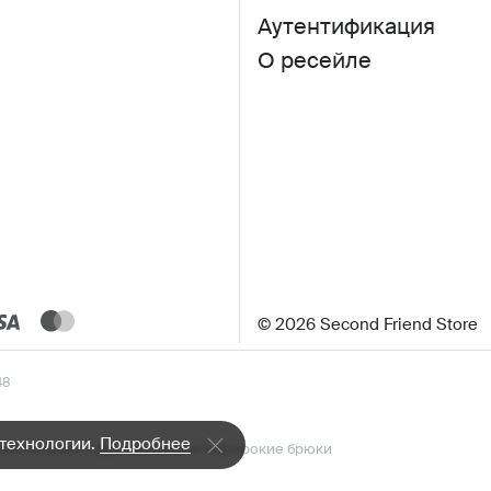
Аутентификация
О ресейле
© 2026 Second Friend Store
48
 технологии.
Подробнее
а»
Костюмы с брюками
Жилеты
Широкие брюки