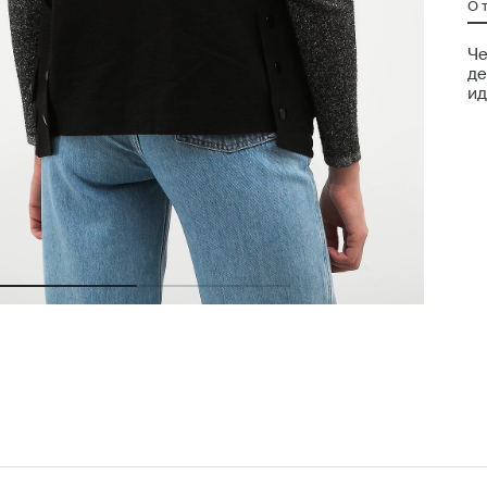
О 
Че
де
ид