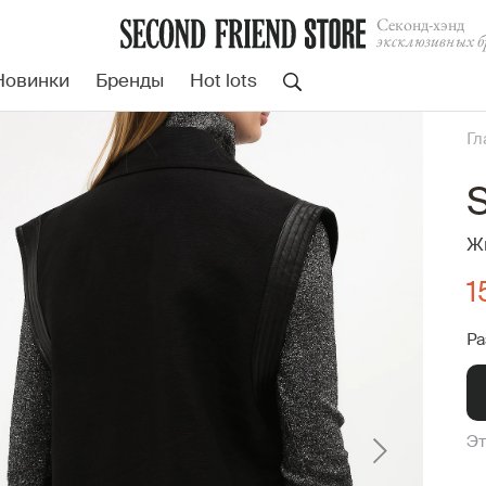
Cеконд-хэнд
эксклюзивных б
Новинки
Бренды
Hot lots
Гл
Жи
1
Ра
Эт