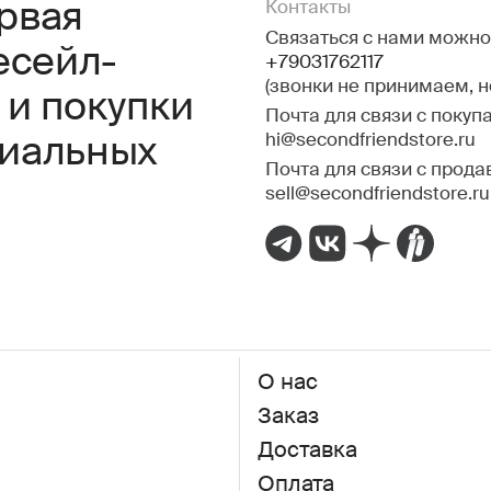
ервая
Контакты
Связаться с нами можно 
есейл-
+79031762117
(звонки не принимаем, 
 и покупки
Почта для связи с покуп
hi@secondfriendstore.ru
миальных
Почта для связи с прода
sell@secondfriendstore.ru
О нас
Заказ
Доставка
Оплата