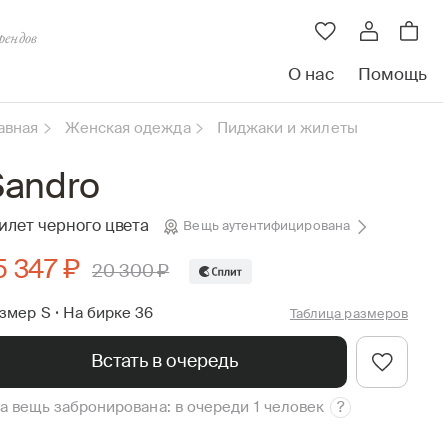
рендов
О нас
Помощь
авная
Женская одежда
Пиджаки и жилеты
Sandro
лет черного цвета
Вещь аутентифицирована
5 347 ₽
20 300 ₽
змер S
•
На бирке 36
Таблица размеров
Встать в очередь
а вещь забронирована: в очереди 1 человек
?