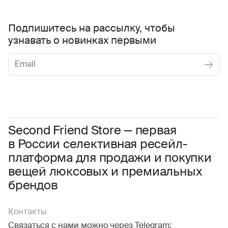
Подпишитесь на рассылку, чтобы
узнавать о новинках первыми
Женское
Мужское
Даю
согласие на обработку персональных данных
Соглашаюсь с условиями
Пользовательского соглашения
Second Friend Store — первая
в России селективная ресейл-
Даю
согласие на получение рекламной информации.
платформа для продажи и покупки
вещей люксовых и премиальных
брендов
Контакты
Связаться с нами можно через Telegram: