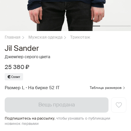
Главная
Мужская одежда
Трикотаж
Jil Sander
Джемпер серого цвета
25 380 ₽
Размер L
•
На бирке 52 IT
Таблица размеров
Вещь продана
Подпишитесь на рассылку
, чтобы узнавать о публикации
новинок первыми