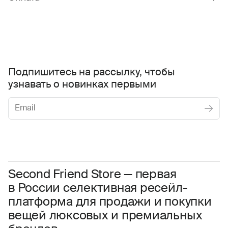
Подпишитесь на рассылку, чтобы
узнавать о новинках первыми
Женское
Мужское
Даю
согласие на обработку персональных данных
Соглашаюсь с условиями
Пользовательского соглашения
Second Friend Store — первая
в России селективная ресейл-
Даю
согласие на получение рекламной информации.
платформа для продажи и покупки
вещей люксовых и премиальных