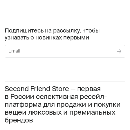
Подпишитесь на рассылку, чтобы
узнавать о новинках первыми
Женское
Мужское
Даю
согласие на обработку персональных данных
Соглашаюсь с условиями
Пользовательского соглашения
Second Friend Store — первая
в России селективная ресейл-
Даю
согласие на получение рекламной информации.
платформа для продажи и покупки
вещей люксовых и премиальных
брендов