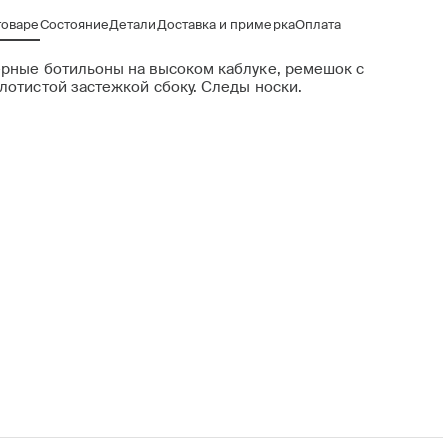
товаре
Состояние
Детали
Доставка и примерка
Оплата
рные ботильоны на высоком каблуке, ремешок с
лотистой застежкой сбоку. Следы носки.