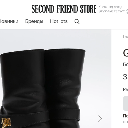
Cеконд-хэнд
эксклюзивных б
Новинки
Бренды
Hot lots
Гл
Бо
3
Ра
По
но