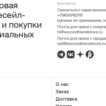
ервая
Контакты
Связаться с нами можно 
есейл-
+79031762117
(звонки не принимаем, 
 и покупки
Почта для связи с покуп
hi@secondfriendstore.ru
миальных
Почта для связи с прода
sell@secondfriendstore.ru
О нас
Заказ
Доставка