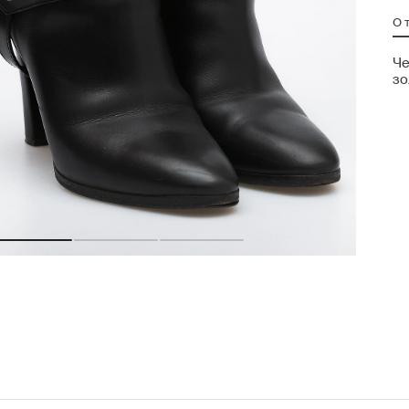
О 
Че
зо