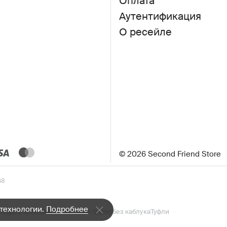
Оплата
Аутентификация
О ресейле
© 2026 Second Friend Store
48
 технологии.
Подробнее
Кеды и кроссовки
Балетки и туфли без каблука
Туфли