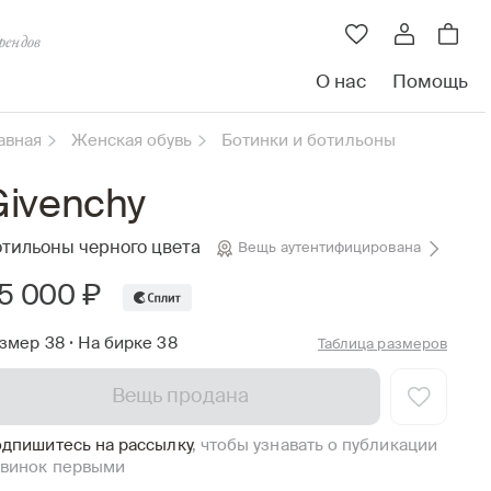
рендов
О нас
Помощь
авная
Женская обувь
Ботинки и ботильоны
Givenchy
тильоны черного цвета
Вещь аутентифицирована
5 000 ₽
змер 38
•
На бирке 38
Таблица размеров
Вещь продана
дпишитесь на рассылку
, чтобы узнавать о публикации
винок первыми