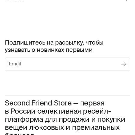
Подпишитесь на рассылку, чтобы
узнавать о новинках первыми
Женское
Мужское
Даю
согласие на обработку персональных данных
Соглашаюсь с условиями
Пользовательского соглашения
Second Friend Store — первая
в России селективная ресейл-
Даю
согласие на получение рекламной информации.
платформа для продажи и покупки
вещей люксовых и премиальных