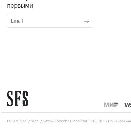
первыми
Женское
Мужское
Даю
согласие на обработку персональных
данных
Соглашаюсь с условиями
Пользовательского
соглашения
Даю
согласие на получение рекламной
информации.
ООО «Сэконд Фрэнд Стор» / Second Frend Stor, ООО, ИНН/TIN 77355724