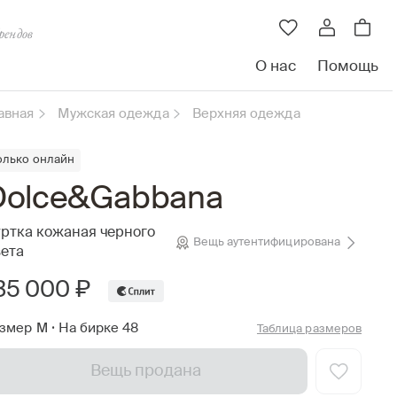
рендов
О нас
Помощь
авная
Мужская одежда
Верхняя одежда
олько онлайн
Dolce&Gabbana
ртка кожаная черного
Вещь аутентифицирована
ета
35 000 ₽
змер M
•
На бирке 48
Таблица размеров
Вещь продана