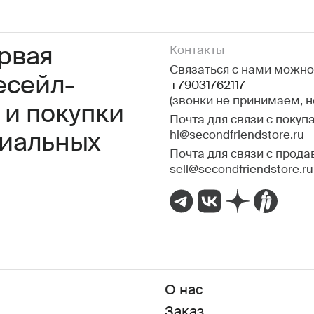
ервая
Контакты
Связаться с нами можно 
есейл-
+79031762117
(звонки не принимаем, 
 и покупки
Почта для связи с покуп
hi@secondfriendstore.ru
миальных
Почта для связи с прода
sell@secondfriendstore.ru
О нас
Заказ