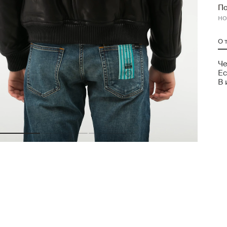
По
но
О 
Че
Ес
В 