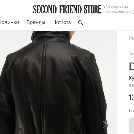
Cеконд-хэнд
эксклюзивных б
Новинки
Бренды
Hot lots
Гл
т
Ку
цв
1
Ра