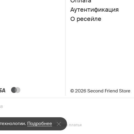
Оплата
Аутентификация
О ресейле
© 2026 Second Friend Store
48
 технологии.
Подробнее
а»
Косухи
Кожаные куртки
Короткие платья