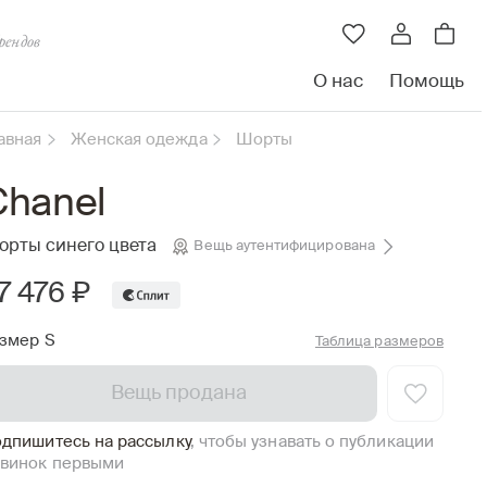
рендов
О нас
Помощь
авная
Женская одежда
Шорты
Chanel
орты синего цвета
Вещь аутентифицирована
7 476 ₽
змер S
Таблица размеров
Вещь продана
дпишитесь на рассылку
, чтобы узнавать о публикации
винок первыми