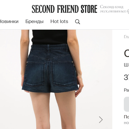
Cеконд-хэнд
эксклюзивных б
Новинки
Бренды
Hot lots
Гл
Ш
3
Ра
По
но