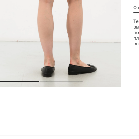
О 
Те
вы
по
пл
вн