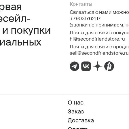
ервая
Контакты
Связаться с нами можно 
есейл-
+79031762117
(звонки не принимаем, 
 и покупки
Почта для связи с покуп
hi@secondfriendstore.ru
миальных
Почта для связи с прода
sell@secondfriendstore.ru
О нас
Заказ
Доставка