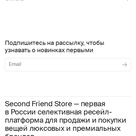
Подпишитесь на рассылку, чтобы
узнавать о новинках первыми
Женское
Мужское
Даю
согласие на обработку персональных данных
Соглашаюсь с условиями
Пользовательского соглашения
Second Friend Store — первая
в России селективная ресейл-
Даю
согласие на получение рекламной информации.
платформа для продажи и покупки
вещей люксовых и премиальных