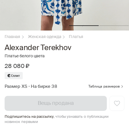
Главная
Женская одежда
Платья
Alexander Terekhov
Платье белого цвета
28 080 ₽
Размер XS
•
На бирке 38
Таблица размеров
Вещь продана
Подпишитесь на рассылку
, чтобы узнавать о публикации
новинок первыми