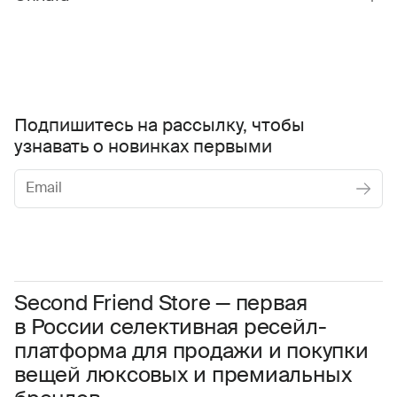
Подпишитесь на рассылку, чтобы
узнавать о новинках первыми
Женское
Мужское
Даю
согласие на обработку персональных данных
Соглашаюсь с условиями
Пользовательского соглашения
Second Friend Store — первая
в России селективная ресейл-
Даю
согласие на получение рекламной информации.
платформа для продажи и покупки
вещей люксовых и премиальных