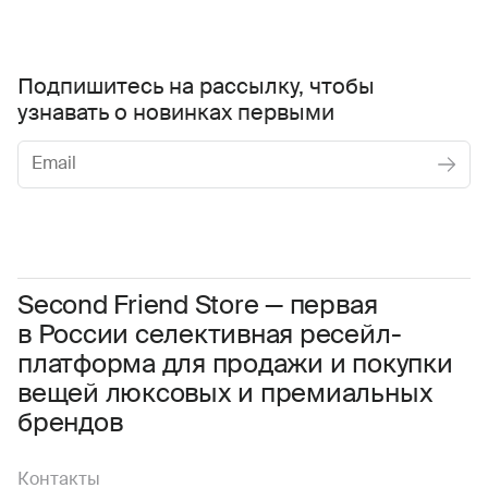
Подпишитесь на рассылку, чтобы
узнавать о новинках первыми
Женское
Мужское
Даю
согласие на обработку персональных данных
Соглашаюсь с условиями
Пользовательского соглашения
Second Friend Store — первая
в России селективная ресейл-
Даю
согласие на получение рекламной информации.
платформа для продажи и покупки
вещей люксовых и премиальных
брендов
Контакты