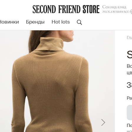
Cеконд-хэнд
эксклюзивных б
Новинки
Бренды
Hot lots
Гл
S
Во
цв
3
Ра
По
но