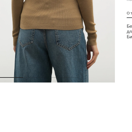
О 
Бе
дл
Би