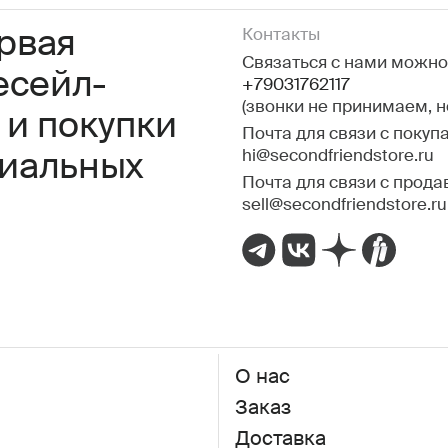
ервая
Контакты
Связаться с нами можно 
есейл-
+79031762117
(звонки не принимаем, 
 и покупки
Почта для связи с покуп
hi@secondfriendstore.ru
миальных
Почта для связи с прода
sell@secondfriendstore.ru
О нас
Заказ
Доставка