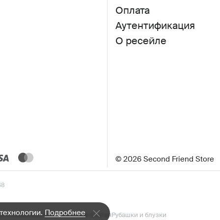
Оплата
Аутентификация
О ресейле
© 2026 Second Friend Store
48
 технологии.
Подробнее
а»
Комбинезоны
Джинсовые платья
Рубашки и блузки