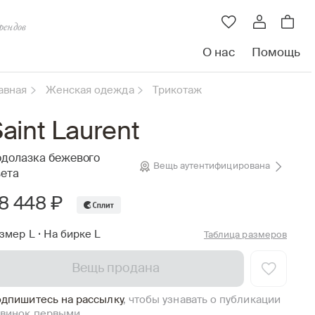
рендов
О нас
Помощь
авная
Женская одежда
Трикотаж
aint Laurent
долазка бежевого
Вещь аутентифицирована
ета
8 448 ₽
змер L
•
На бирке L
Таблица размеров
Вещь продана
дпишитесь на рассылку
, чтобы узнавать о публикации
винок первыми