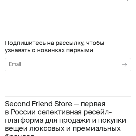
Подпишитесь на рассылку, чтобы
узнавать о новинках первыми
Женское
Мужское
Даю
согласие на обработку персональных данных
Соглашаюсь с условиями
Пользовательского соглашения
Second Friend Store — первая
в России селективная ресейл-
Даю
согласие на получение рекламной информации.
платформа для продажи и покупки
вещей люксовых и премиальных