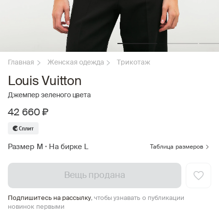
Главная
Женская одежда
Трикотаж
Louis Vuitton
Джемпер зеленого цвета
42 660 ₽
Размер M
•
На бирке L
Таблица размеров
Вещь продана
Подпишитесь на рассылку
, чтобы узнавать о публикации
новинок первыми