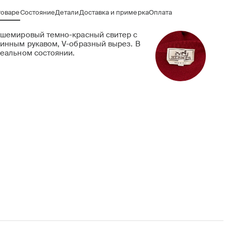
товаре
Состояние
Детали
Доставка и примерка
Оплата
шемировый темно-красный свитер с
инным рукавом, V-образный вырез. В
еальном состоянии.