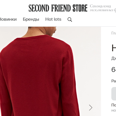
Cеконд-хэнд
эксклюзивных б
Новинки
Бренды
Hot lots
Гл
Д
6
Ра
По
но