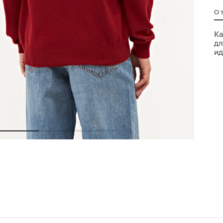
О 
Ка
дл
ид