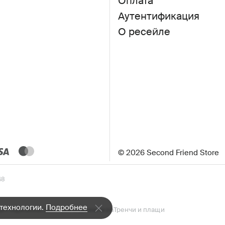
Оплата
Аутентификация
О ресейле
© 2026 Second Friend Store
48
 технологии.
Подробнее
а»
Пиджаки
Водолазки и джемпера
Тренчи и плащи