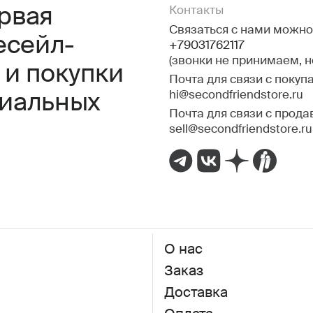
ервая
Контакты
Связаться с нами можно 
есейл-
+79031762117
(звонки не принимаем, 
 и покупки
Почта для связи с покуп
hi@secondfriendstore.ru
миальных
Почта для связи с прода
sell@secondfriendstore.ru
О нас
Заказ
Доставка