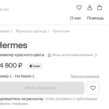
рендов
О нас
Помощь
авная
Мужская одежда
Трикотаж
Hermes
жемпер красного цвета
Вещь аутентифицирована
4 800 ₽
змер L
•
На бирке L
Таблица размеров
Вещь продана
дпишитесь на рассылку
, чтобы узнавать о публикации
винок первыми