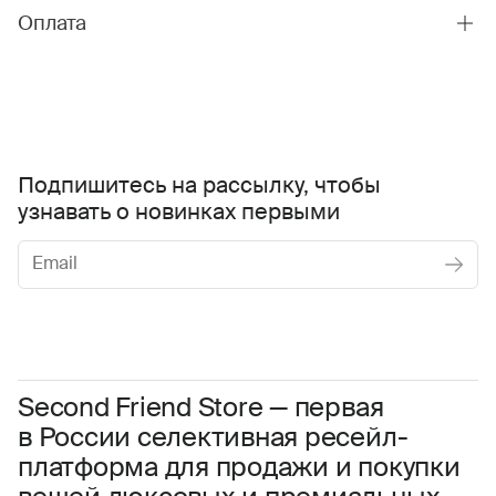
Оплата
Подпишитесь на рассылку, чтобы
узнавать о новинках первыми
Женское
Мужское
Даю
согласие на обработку персональных данных
Соглашаюсь с условиями
Пользовательского соглашения
Second Friend Store — первая
в России селективная ресейл-
Даю
согласие на получение рекламной информации.
платформа для продажи и покупки