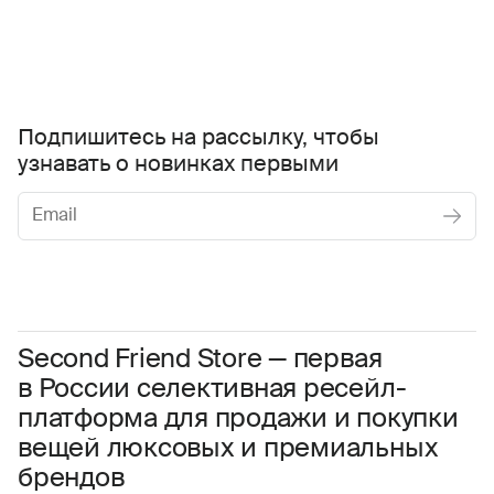
Подпишитесь на рассылку, чтобы
узнавать о новинках первыми
Женское
Мужское
Даю
согласие на обработку персональных данных
Соглашаюсь с условиями
Пользовательского соглашения
Second Friend Store — первая
в России селективная ресейл-
Даю
согласие на получение рекламной информации.
платформа для продажи и покупки
вещей люксовых и премиальных
брендов