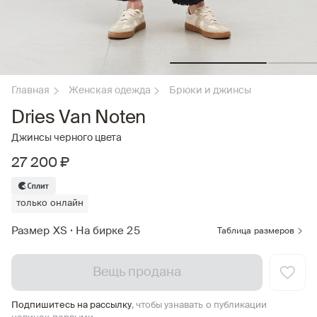
Главная
Женская одежда
Брюки и джинсы
Dries Van Noten
Джинсы черного цвета
27 200 ₽
только онлайн
Размер XS
•
На бирке 25
Таблица размеров
Вещь продана
Подпишитесь на рассылку
, чтобы узнавать о публикации