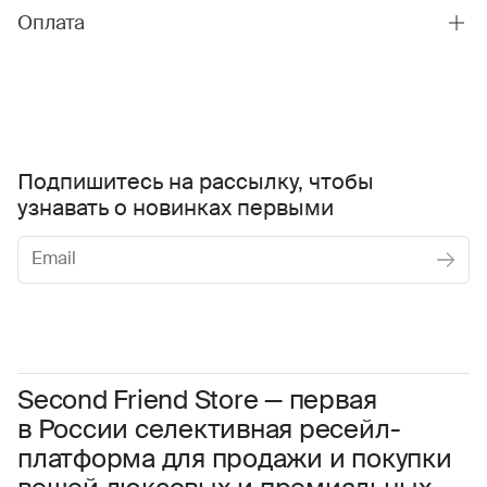
Оплата
Подпишитесь на рассылку, чтобы
узнавать о новинках первыми
Женское
Мужское
Даю
согласие на обработку персональных данных
Соглашаюсь с условиями
Пользовательского соглашения
Second Friend Store — первая
в России селективная ресейл-
Даю
согласие на получение рекламной информации.
платформа для продажи и покупки