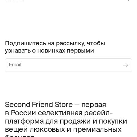
Подпишитесь на рассылку, чтобы
узнавать о новинках первыми
Женское
Мужское
Даю
согласие на обработку персональных данных
Соглашаюсь с условиями
Пользовательского соглашения
Second Friend Store — первая
в России селективная ресейл-
Даю
согласие на получение рекламной информации.
платформа для продажи и покупки
вещей люксовых и премиальных