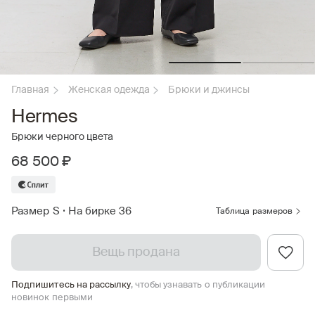
Главная
Женская одежда
Брюки и джинсы
Hermes
Брюки черного цвета
68 500 ₽
Размер S
•
На бирке 36
Таблица размеров
Вещь продана
Подпишитесь на рассылку
, чтобы узнавать о публикации
новинок первыми