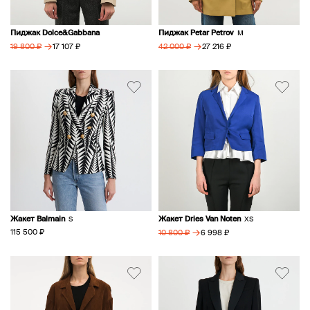
Пиджак Dolce&Gabbana
Пиджак Petar Petrov
M
→
→
17 107 ₽
27 216 ₽
19 800 ₽
42 000 ₽
Жакет Balmain
Жакет Dries Van Noten
S
XS
→
115 500 ₽
6 998 ₽
10 800 ₽