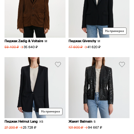
На примерке
Пиджак Zadig & Voltaire
Пиджак Givenchy
M
M
→
→
35 640 ₽
41 620 ₽
59 400 ₽
47 600 ₽
На примерке
Пиджак Helmut Lang
Жакет Balmain
XS
S
→
→
25 728 ₽
94 667 ₽
27 200 ₽
101 900 ₽