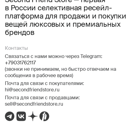
Second Friend Store — первая
в России селективная ресейл-
Даю
согласие на получение рекламной информации.
платформа для продажи и покупки
вещей люксовых и премиальных
брендов
Контакты
Связаться с нами можно через Telegram:
+79031762117
(звонки не принимаем, но быстро отвечаем на
сообщения в рабочее время)
Почта для связи с покупателями:
hi@secondfriendstore.ru
Почта для связи с продавцами:
sell@secondfriendstore.ru