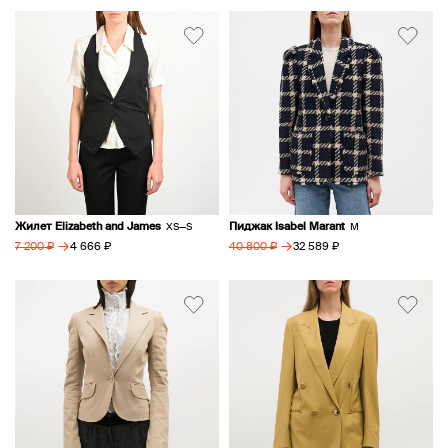
Жилет Elizabeth and James
Пиджак Isabel Marant
XS—S
M
→
→
4 666 ₽
32 589 ₽
7 200 ₽
40 800 ₽