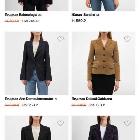
Пиджак Balenciaga
Жакет Sandro
XS
M
→
14 580 ₽
69 769 ₽
74 700 ₽
Пиджак Ann Demeulemeester
Пиджак Dolce&Gabbana
M
→
→
27 253 ₽
25 661 ₽
32 600 ₽
26 400 ₽