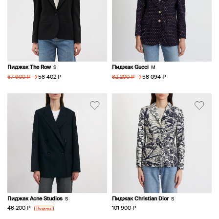
Пиджак The Row
Пиджак Gucci
S
M
→
→
56 402 ₽
58 094 ₽
67 900 ₽
62 200 ₽
Пиджак Acne Studios
Пиджак Christian Dior
S
S
46 200 ₽
101 900 ₽
Новинка!