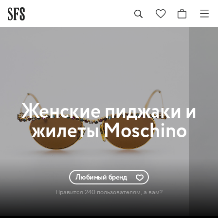
Женские
пиджаки и
жилеты Moschino
Любимый бренд
Нравится 240 пользователям
, а вам?