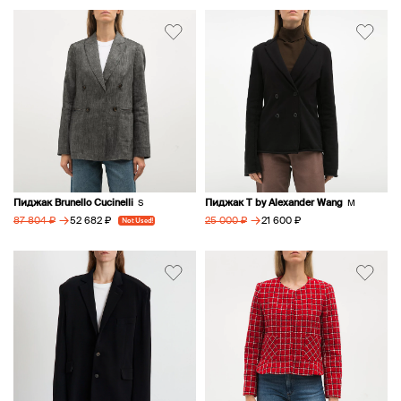
Пиджак Brunello Cucinelli
Пиджак T by Alexander Wang
S
M
→
→
52 682 ₽
21 600 ₽
87 804 ₽
Not Used!
25 000 ₽