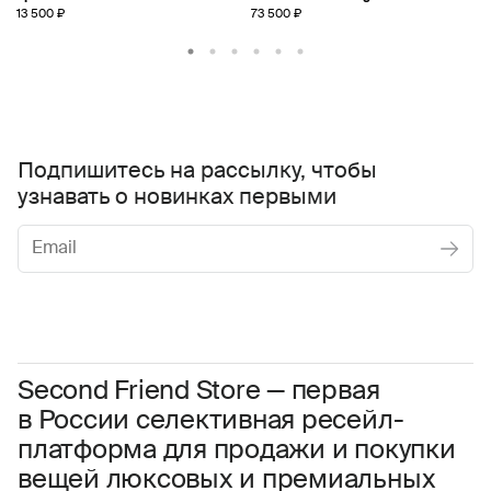
13 500 ₽
73 500 ₽
Подпишитесь на рассылку, чтобы
узнавать о новинках первыми
Женское
Мужское
Даю
согласие на обработку персональных данных
Соглашаюсь с условиями
Пользовательского соглашения
Second Friend Store — первая
в России селективная ресейл-
Даю
согласие на получение рекламной информации.
платформа для продажи и покупки
вещей люксовых и премиальных