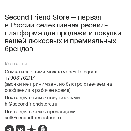
Даю
согласие на обработку персональных данных
Соглашаюсь с условиями
Пользовательского соглашения
Second Friend Store — первая
в России селективная ресейл-
Даю
согласие на получение рекламной информации.
платформа для продажи и покупки
вещей люксовых и премиальных
брендов
Контакты
Связаться с нами можно через Telegram:
+79031762117
(звонки не принимаем, но быстро отвечаем на
сообщения в рабочее время)
Почта для связи с покупателями:
hi@secondfriendstore.ru
Почта для связи с продавцами:
sell@secondfriendstore.ru