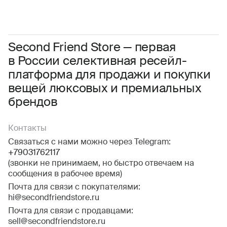
Женское
Мужское
Даю
согласие на обработку персональных данных
Соглашаюсь с условиями
Пользовательского соглашения
Second Friend Store — первая
в России селективная ресейл-
Даю
согласие на получение рекламной информации.
платформа для продажи и покупки
вещей люксовых и премиальных
брендов
Контакты
Связаться с нами можно через Telegram:
+79031762117
(звонки не принимаем, но быстро отвечаем на
сообщения в рабочее время)
Почта для связи с покупателями:
hi@secondfriendstore.ru
Почта для связи с продавцами:
sell@secondfriendstore.ru