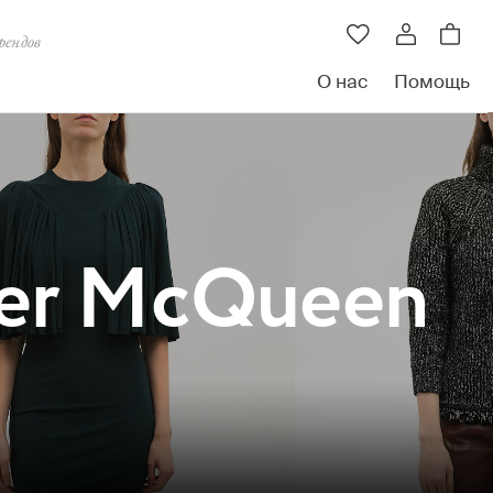
рендов
О нас
Помощь
der McQueen