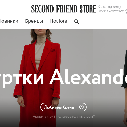
Cеконд-хэнд
эксклюзивных б
Новинки
Бренды
Hot lots
ртки Alexan
Любимый бренд
Нравится 578 пользователям
, а вам?