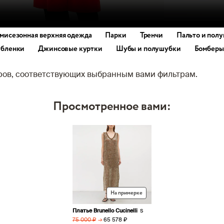
мисезонная верхняя одежда
Парки
Тренчи
Пальто и полу
бленки
Джинсовые куртки
Шубы и полушубки
Бомберы
аров, соответствующих выбранным вами фильтрам.
Просмотренное вами:
На примерке
Платье Brunello Cucinelli
S
→
65 578 ₽
75 000 ₽