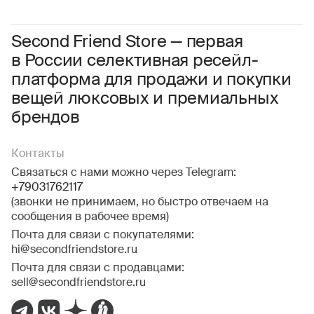
Даю
согласие на обработку персональных данных
Соглашаюсь с условиями
Пользовательского соглашения
Second Friend Store — первая
в России селективная ресейл-
Даю
согласие на получение рекламной информации.
платформа для продажи и покупки
вещей люксовых и премиальных
брендов
Контакты
Связаться с нами можно через Telegram:
+79031762117
(звонки не принимаем, но быстро отвечаем на
сообщения в рабочее время)
Почта для связи с покупателями:
hi@secondfriendstore.ru
Почта для связи с продавцами:
sell@secondfriendstore.ru