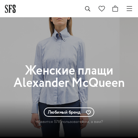
Женские
плащи
Alexander McQueen
Любимый бренд
Нравится 578 пользователям
, а вам?