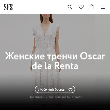
Женские
тренчи Oscar
de la Renta
Любимый бренд
Нравится 127 пользователям
, а вам?