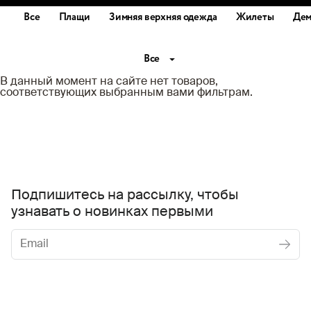
Все
Плащи
Зимняя верхняя одежда
Жилеты
Дем
Все
В данный момент на сайте нет товаров,
соответствующих выбранным вами фильтрам.
Подпишитесь на рассылку, чтобы
узнавать о новинках первыми
Женское
Мужское
Даю
согласие на обработку персональных данных