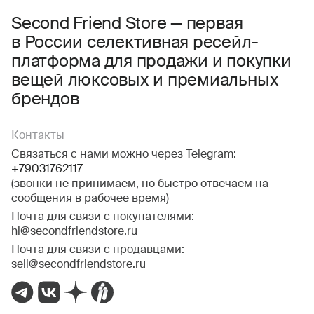
Соглашаюсь с условиями
Пользовательского соглашения
Second Friend Store — первая
в России селективная ресейл-
Даю
согласие на получение рекламной информации.
платформа для продажи и покупки
вещей люксовых и премиальных
брендов
Контакты
Связаться с нами можно через Telegram:
+79031762117
(звонки не принимаем, но быстро отвечаем на
сообщения в рабочее время)
Почта для связи с покупателями:
hi@secondfriendstore.ru
Почта для связи с продавцами:
sell@secondfriendstore.ru