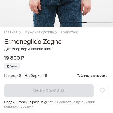
Главная
Мужская одежда
Трикотаж
Ermenegildo Zegna
Джемпер коричневого цвета
19 800 ₽
Размер S
•
На бирке 46
Таблица размеров
Вещь продана
Подпишитесь на рассылку
, чтобы узнавать о публикации
новинок первыми