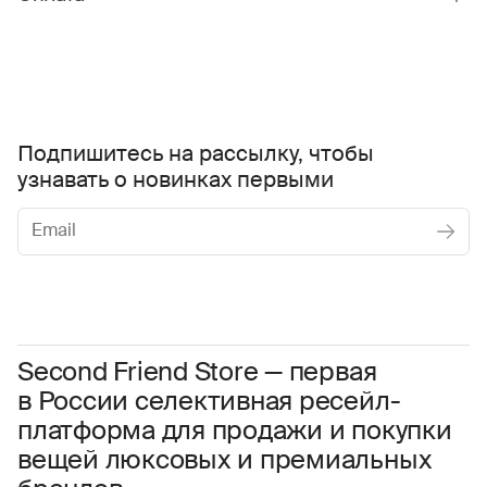
Подпишитесь на рассылку, чтобы
узнавать о новинках первыми
Женское
Мужское
Даю
согласие на обработку персональных данных
Соглашаюсь с условиями
Пользовательского соглашения
Second Friend Store — первая
в России селективная ресейл-
Даю
согласие на получение рекламной информации.
платформа для продажи и покупки
вещей люксовых и премиальных