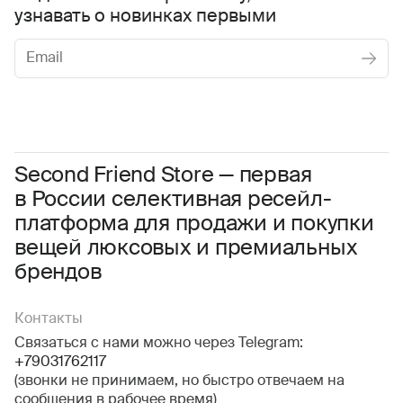
узнавать о новинках первыми
Женское
Мужское
Даю
согласие на обработку персональных данных
Соглашаюсь с условиями
Пользовательского соглашения
Second Friend Store — первая
в России селективная ресейл-
Даю
согласие на получение рекламной информации.
платформа для продажи и покупки
вещей люксовых и премиальных
брендов
Контакты
Связаться с нами можно через Telegram:
+79031762117
(звонки не принимаем, но быстро отвечаем на
сообщения в рабочее время)