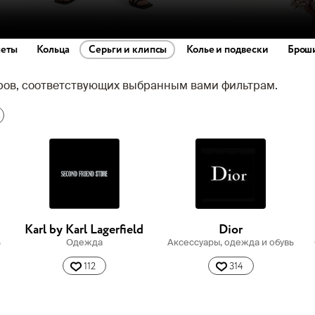
леты
Кольца
Серьги и клипсы
Колье и подвески
Брош
аров, соответствующих выбранным вами фильтрам.
Karl by Karl Lagerfield
Dior
ь
Одежда
Аксессуары, одежда и обувь
112
314