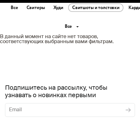
Все
Свитеры
Худи
Свитшоты и толстовки
Кард
Все
В данный момент на сайте нет товаров,
соответствующих выбранным вами фильтрам.
Подпишитесь на рассылку, чтобы
узнавать о новинках первыми
Женское
Мужское
Даю
согласие на обработку персональных данных