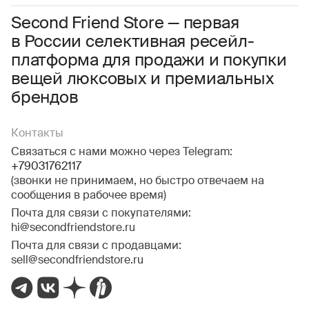
Соглашаюсь с условиями
Пользовательского соглашения
Second Friend Store — первая
в России селективная ресейл-
Даю
согласие на получение рекламной информации.
платформа для продажи и покупки
вещей люксовых и премиальных
брендов
Контакты
Связаться с нами можно через Telegram:
+79031762117
(звонки не принимаем, но быстро отвечаем на
сообщения в рабочее время)
Почта для связи с покупателями:
hi@secondfriendstore.ru
Почта для связи с продавцами:
sell@secondfriendstore.ru