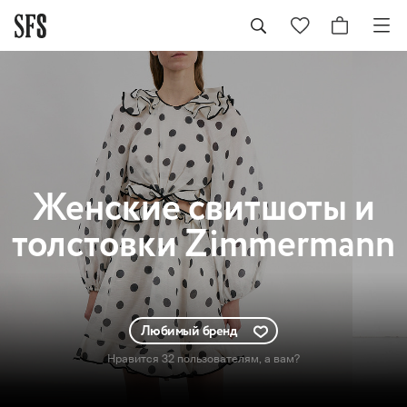
Женские
свитшоты и
толстовки Zimmermann
Любимый бренд
Нравится 32 пользователям
, а вам?