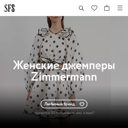
Женские
джемперы
Zimmermann
Любимый бренд
Нравится 32 пользователям
, а вам?