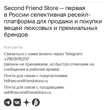
Соглашаюсь с условиями
Пользовательского соглашения
Second Friend Store — первая
в России селективная ресейл-
Даю
согласие на получение рекламной информации.
платформа для продажи и покупки
вещей люксовых и премиальных
брендов
Контакты
Связаться с нами можно через Telegram:
+79031762117
(звонки не принимаем, но быстро отвечаем на
сообщения в рабочее время)
Почта для связи с покупателями:
hi@secondfriendstore.ru
Почта для связи с продавцами:
sell@secondfriendstore.ru