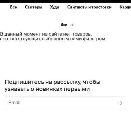
Все
Свитеры
Худи
Свитшоты и толстовки
Кард
Все
В данный момент на сайте нет товаров,
соответствующих выбранным вами фильтрам.
Подпишитесь на рассылку, чтобы
узнавать о новинках первыми
Женское
Мужское
Даю
согласие на обработку персональных данных