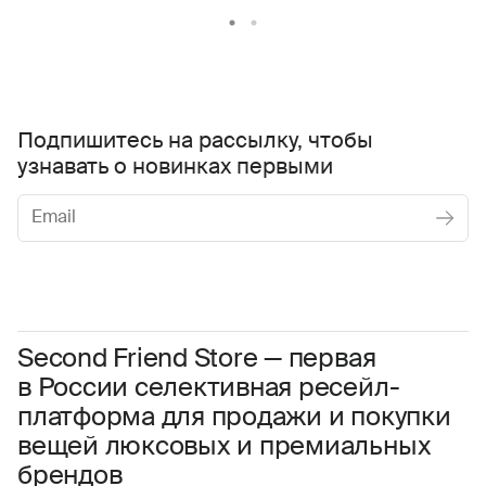
Подпишитесь на рассылку, чтобы
узнавать о новинках первыми
Женское
Мужское
Даю
согласие на обработку персональных данных
Соглашаюсь с условиями
Пользовательского соглашения
Second Friend Store — первая
в России селективная ресейл-
Даю
согласие на получение рекламной информации.
платформа для продажи и покупки
вещей люксовых и премиальных
брендов