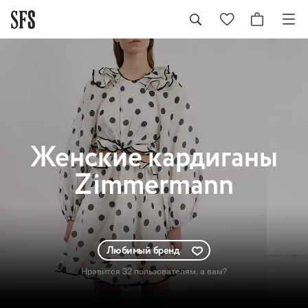
Женские
кардиганы
Zimmermann
Любимый бренд
Нравится 32 пользователям
, а вам?