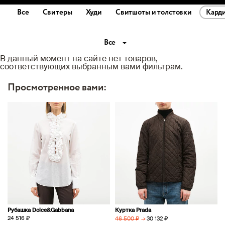
Все
Свитеры
Худи
Свитшоты и толстовки
Кард
Все
В данный момент на сайте нет товаров,
соответствующих выбранным вами фильтрам.
Просмотренное вами:
Рубашка Dolce&Gabbana
Куртка Prada
24 516 ₽
→
30 132 ₽
46 500 ₽