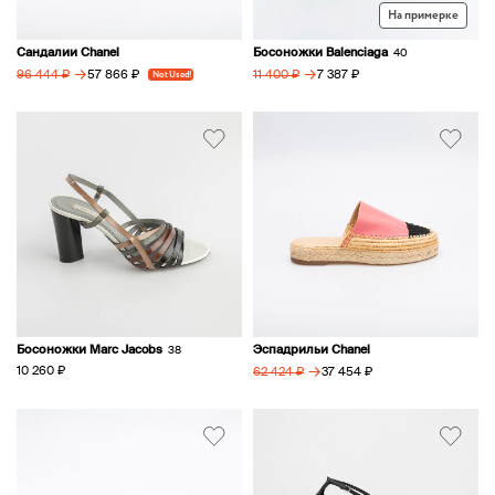
На примерке
Сандалии Chanel
Босоножки Balenciaga
40
→
→
57 866 ₽
7 387 ₽
96 444 ₽
Not Used!
11 400 ₽
Босоножки Marc Jacobs
Эспадрильи Chanel
38
→
10 260 ₽
37 454 ₽
62 424 ₽