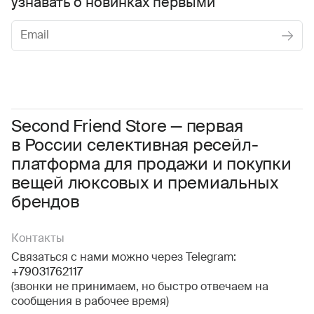
узнавать о новинках первыми
Женское
Мужское
Даю
согласие на обработку персональных данных
Соглашаюсь с условиями
Пользовательского соглашения
Second Friend Store — первая
в России селективная ресейл-
Даю
согласие на получение рекламной информации.
платформа для продажи и покупки
вещей люксовых и премиальных
брендов
Контакты
Связаться с нами можно через Telegram:
+79031762117
(звонки не принимаем, но быстро отвечаем на
сообщения в рабочее время)