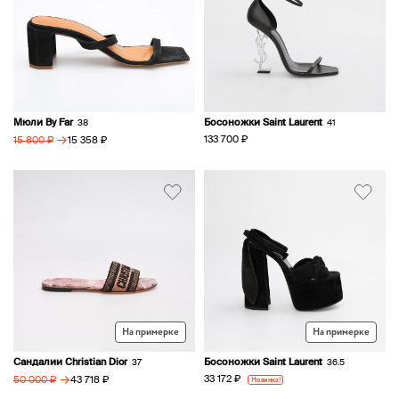
Мюли By Far
Босоножки Saint Laurent
38
41
→
133 700 ₽
15 358 ₽
15 800 ₽
На примерке
На примерке
Сандалии Christian Dior
Босоножки Saint Laurent
37
36.5
→
33 172 ₽
43 718 ₽
Новинка!
50 000 ₽