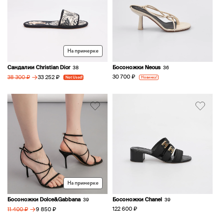
На примерке
Сандалии Christian Dior
Босоножки Neous
38
36
→
30 700 ₽
33 252 ₽
Новинка!
38 300 ₽
Not Used!
На примерке
Босоножки Dolce&Gabbana
Босоножки Chanel
39
39
→
122 600 ₽
9 850 ₽
11 400 ₽