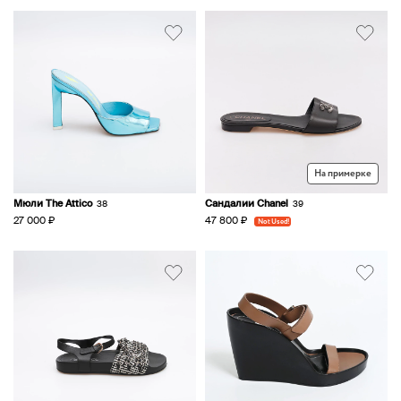
На примерке
Мюли The Attico
Сандалии Chanel
38
39
27 000 ₽
47 800 ₽
Not Used!