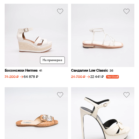
На примерке
Босоножки Hermes
Сандалии Low Classic
41
36
→
→
64 878 ₽
22 441 ₽
74 200 ₽
24 700 ₽
Not Used!