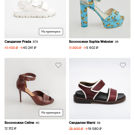
На примерке
Сандалии Prada
Босоножки Sophia Webster
37.5
36
→
→
40 241 ₽
5 602 ₽
41 400 ₽
11 300 ₽
На примерке
Босоножки Celine
Сандалии Marni
40
39
→
12 312 ₽
19 580 ₽
25 900 ₽