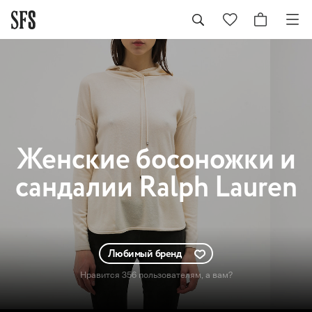
Женские
босоножки и
сандалии Ralph Lauren
Любимый бренд
Нравится 356 пользователям
, а вам?