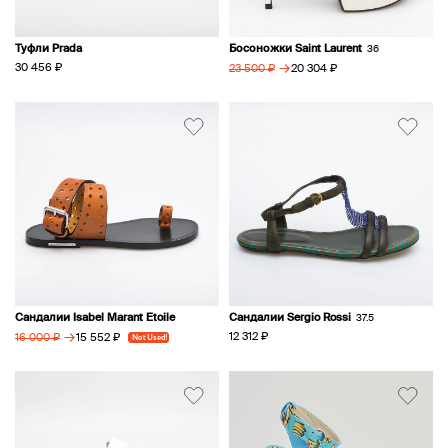
Туфли Prada
Босоножки Saint Laurent
36
→
30 456 ₽
20 304 ₽
23 500 ₽
Сандалии Isabel Marant Etoile
Сандалии Sergio Rossi
37.5
→
12 312 ₽
15 552 ₽
16 000 ₽
Not Used!