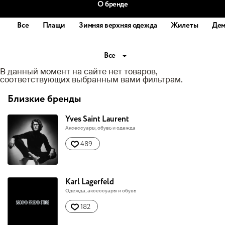
О бренде
Все
Плащи
Зимняя верхняя одежда
Жилеты
Дем
Все
В данный момент на сайте нет товаров,
соответствующих выбранным вами фильтрам.
Близкие бренды
Yves Saint Laurent
Аксессуары, обувь и одежда
489
Karl Lagerfeld
Одежда, аксессуары и обувь
182