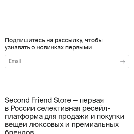
Подпишитесь на рассылку, чтобы
узнавать о новинках первыми
Женское
Мужское
Даю
согласие на обработку персональных данных
Соглашаюсь с условиями
Пользовательского соглашения
Second Friend Store — первая
в России селективная ресейл-
Даю
согласие на получение рекламной информации.
платформа для продажи и покупки
вещей люксовых и премиальных
брендов