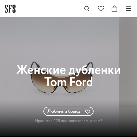
Женские
дубленки
Tom Ford
Любимый бренд
Нравится 225 пользователям
, а вам?