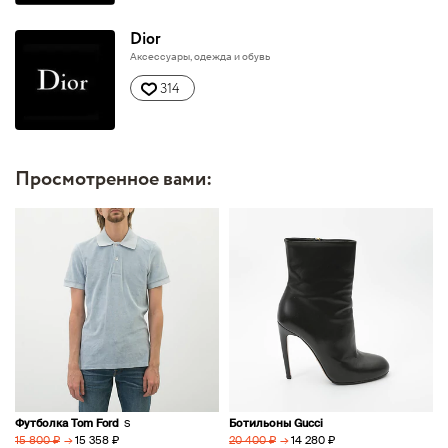
Dior
Аксессуары, одежда и обувь
314
Просмотренное вами:
Футболка Tom Ford
Ботильоны Gucci
S
→
15 358 ₽
→
14 280 ₽
15 800 ₽
20 400 ₽