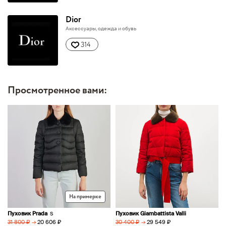
Dior
Аксессуары, одежда и обувь
314
Просмотренное вами:
На примерке
Пуховик Prada
Пуховик Giambattista Valli
S
→
20 606 ₽
→
29 549 ₽
31 800 ₽
30 400 ₽