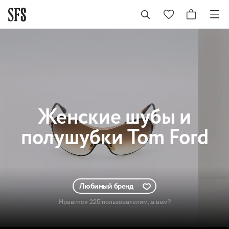
Женские
шубы и
полушубки Tom Ford
Любимый бренд
Нравится 225 пользователям
, а вам?