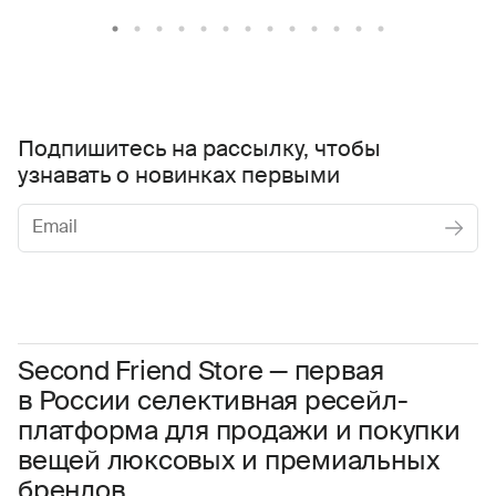
Подпишитесь на рассылку, чтобы
узнавать о новинках первыми
Женское
Мужское
Даю
согласие на обработку персональных данных
Соглашаюсь с условиями
Пользовательского соглашения
Second Friend Store — первая
в России селективная ресейл-
Даю
согласие на получение рекламной информации.
платформа для продажи и покупки
вещей люксовых и премиальных
брендов