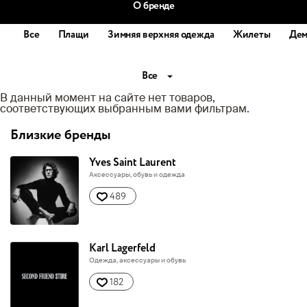
О бренде
Все
Плащи
Зимняя верхняя одежда
Жилеты
Дем
Все
В данный момент на сайте нет товаров,
соответствующих выбранным вами фильтрам.
Близкие бренды
Yves Saint Laurent
Аксессуары, обувь и одежда
489
Karl Lagerfeld
Одежда, аксессуары и обувь
182