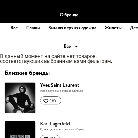
О бренде
Все
Плащи
Зимняя верхняя одежда
Жилеты
Дем
Все
В данный момент на сайте нет товаров,
соответствующих выбранным вами фильтрам.
Близкие бренды
Yves Saint Laurent
Аксессуары, обувь и одежда
489
Karl Lagerfeld
Одежда, аксессуары и обувь