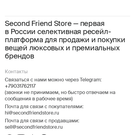
Даю
согласие на обработку персональных данных
Соглашаюсь с условиями
Пользовательского соглашения
Second Friend Store — первая
в России селективная ресейл-
Даю
согласие на получение рекламной информации.
платформа для продажи и покупки
вещей люксовых и премиальных
брендов
Контакты
Связаться с нами можно через Telegram:
+79031762117
(звонки не принимаем, но быстро отвечаем на
сообщения в рабочее время)
Почта для связи с покупателями:
hi@secondfriendstore.ru
Почта для связи с продавцами:
sell@secondfriendstore.ru