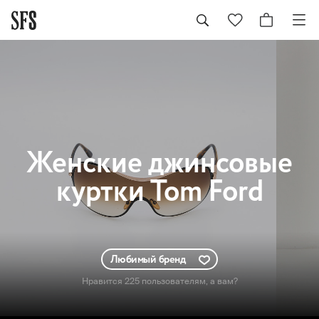
Женские
джинсовые
куртки Tom Ford
Любимый бренд
Нравится 225 пользователям
, а вам?