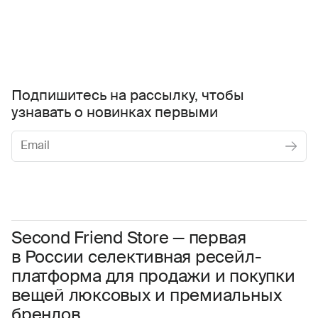
Подпишитесь на рассылку, чтобы
узнавать о новинках первыми
Женское
Мужское
Даю
согласие на обработку персональных данных
Соглашаюсь с условиями
Пользовательского соглашения
Second Friend Store — первая
в России селективная ресейл-
Даю
согласие на получение рекламной информации.
платформа для продажи и покупки
вещей люксовых и премиальных
брендов