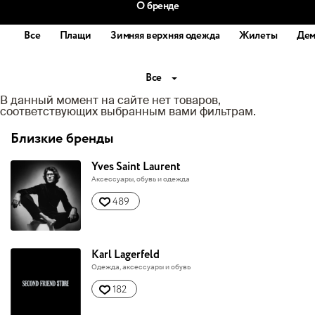
О бренде
Все
Плащи
Зимняя верхняя одежда
Жилеты
Дем
Все
В данный момент на сайте нет товаров,
соответствующих выбранным вами фильтрам.
Близкие бренды
Yves Saint Laurent
Аксессуары, обувь и одежда
489
Karl Lagerfeld
Одежда, аксессуары и обувь
182